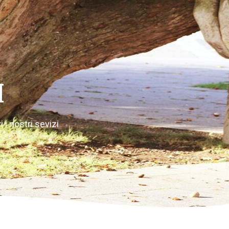
I
 i nostri sevizi